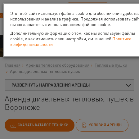
Ваш город:
Воронеж
RU
EN
В Вашем регионе нет наших офисов
ВЫБРАТЬ БЛИЖАЙШИЙ
Этот веб-сайт использует файлы cookie для обеспечения удобств
использования и анализа трафика. Продолжая использовать сай
вы соглашаетесь с использованием файлов cookie.
Дополнительную информацию о том, как мы используем файлы
cookie, и как изменить свои настройки, см. в нашей
Политике
Аренда
конфиденциальности
Главная
Аренда теплового оборудования
Тепловые пушки
Аренда дизельных тепловых пушек
РАЗВЕРНУТЬ НАПРАВЛЕНИЯ АРЕНДЫ
Аренда дизельных тепловых пушек в
Воронеже
СКАЧАТЬ КАТАЛОГ ТЕХНИКИ
УСЛОВИЯ АРЕНДЫ