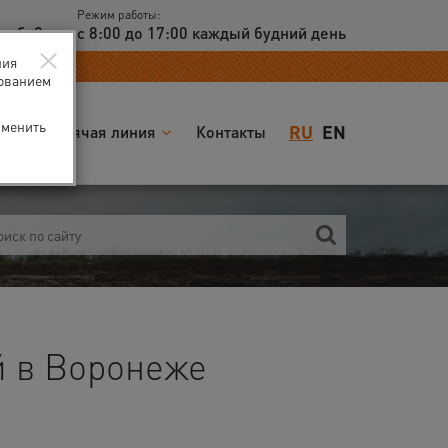
Режим работы:
доб. 2
с 8:00 до 17:00 каждый будний день
×
ния
зованием
зменить
RU
EN
я
Горячая линия
Контакты
 в Воронеже