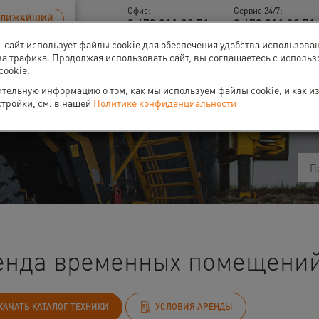
Офис:
Сервис 24/7:
БЛИЖАЙШИЙ
8 473 211 00 71
8 473 211 00 71 
б-сайт использует файлы cookie для обеспечения удобства использова
за трафика. Продолжая использовать сайт, вы соглашаетесь с исполь
cookie.
тельную информацию о том, как мы используем файлы cookie, и как и
ти
О нас
Событи
стройки, см. в нашей
Политике конфиденциальности
енда временных помещений
КАЧАТЬ КАТАЛОГ ТЕХНИКИ
УСЛОВИЯ АРЕНДЫ