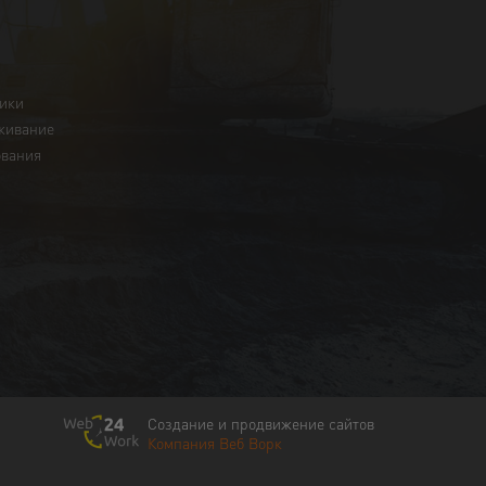
ники
живание
ования
Создание и продвижение сайтов
Компания Веб Ворк