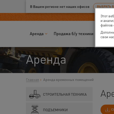
Ваш город:
Воронеж
В Вашем регионе нет наших офисов
ВЫБРАТЬ 
Этот ве
и анали
файлов 
Дополни
Аренда
Продажа б/у техники
Запчас
свои на
Аренда
Главная
Аренда временных помещений
Ар
СТРОИТЕЛЬНАЯ ТЕХНИКА
ПОДЪЕМНИКИ
С