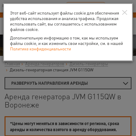
Ваш город:
Воронеж
RU
EN
×
В Вашем регионе нет наших офисов
ВЫБРАТЬ БЛИЖАЙШИЙ
Этот веб-сайт использует файлы cookie для обеспечения
удобства использования и анализа трафика. Продолжая
использовать сайт, вы соглашаетесь с использованием
файлов cookie.
Дополнительную информацию о том, как мы используем
Аренда
файлы cookie, и как изменить свои настройки, см. в нашей
Политике конфиденциальности
Главная
Аренда генераторов
Дизель-генераторы
Дизель-генераторная станция JVM G115QW
РАЗВЕРНУТЬ НАПРАВЛЕНИЯ АРЕНДЫ
Аренда генератора JVM G115QW в
Воронеже
*Цены могут меняться в зависимости от региона, срока
аренды и количества взятого в аренду оборудования.