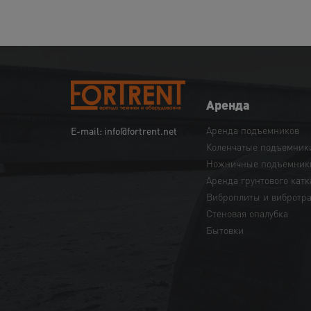
Аренда
Аренда подъемников
E-mail: info@fortrent.net
Коленчатые подъемник
Ножничные подъемник
Аренда грунтового катк
Виброплиты и вибротр
Cтеновая опалубка
Бытовки