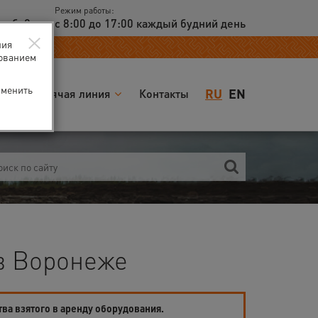
Режим работы:
доб. 2
с 8:00 до 17:00 каждый будний день
×
ния
зованием
зменить
RU
EN
я
Горячая линия
Контакты
 в Воронеже
тва взятого в аренду оборудования.