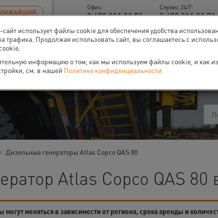
Офис:
Сервис 24/7:
БЛИЖАЙШИЙ
8 473 211 00 71
8 473 211 00 71 
б-сайт использует файлы cookie для обеспечения удобства использова
за трафика. Продолжая использовать сайт, вы соглашаетесь с исполь
cookie.
тельную информацию о том, как мы используем файлы cookie, и как и
ти
О нас
Событи
стройки, см. в нашей
Политике конфиденциальности
Дизельные генераторы Atlas Copco QAS 80
ератор Atlas Copco QAS 80
 могут меняться в зависимости от региона, срока аренды и количес