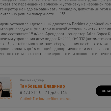
ускает его перемещение волоком и установку на неровной по
 генератор не надо выравнивать площадку, допустимый угол 
осительно ровной поверхности — 15°.
одели установлен дизельный двигатель Perkins с двойной си
ьтрации воздуха и фильтром высокой степени очистки топлив
лива составляет 19 л/час. Арендовать генератор Atlas Copco 
анелями управления двух видов: Qc2002, Qc1002 (автоматичес
уск). Для стабильного питания оборудования на объекте можн
хронизировать до 16 станций одновременно или использовать
местно с сетью в качестве резервного или основного источник
Ваш менеджер
Тамбовцев Владимир
ОСТА
8 473 211 00 71 доб. 144
Vladimir.Tambovtcev@fortrent.net