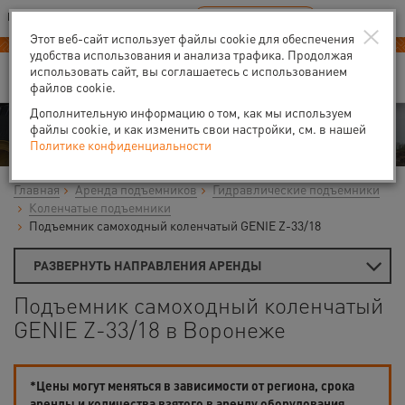
Ваш город:
Воронеж
RU
EN
×
В Вашем регионе нет наших офисов
ВЫБРАТЬ БЛИЖАЙШИЙ
Этот веб-сайт использует файлы cookie для обеспечения
удобства использования и анализа трафика. Продолжая
использовать сайт, вы соглашаетесь с использованием
файлов cookie.
Дополнительную информацию о том, как мы используем
Аренда
файлы cookie, и как изменить свои настройки, см. в нашей
Политике конфиденциальности
Главная
Аренда подъемников
Гидравлические подъемники
Коленчатые подъемники
Подъемник самоходный коленчатый GENIE Z-33/18
РАЗВЕРНУТЬ НАПРАВЛЕНИЯ АРЕНДЫ
Подъемник самоходный коленчатый
GENIE Z-33/18 в Воронеже
*Цены могут меняться в зависимости от региона, срока
аренды и количества взятого в аренду оборудования.