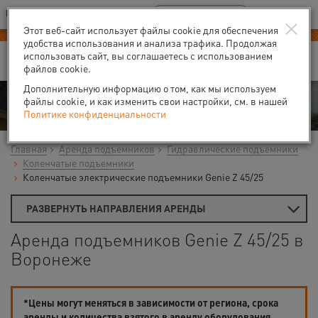
Ваш город:
Воронеж
RU
EN
×
В Вашем регионе нет наших офисов
ВЫБРАТЬ БЛИЖАЙШИЙ
Этот веб-сайт использует файлы cookie для обеспечения
удобства использования и анализа трафика. Продолжая
использовать сайт, вы соглашаетесь с использованием
файлов cookie.
Дополнительную информацию о том, как мы используем
Аренда
файлы cookie, и как изменить свои настройки, см. в нашей
Политике конфиденциальности
Главная
Аренда подъемников
Гидравлические подъемники
Коленчатые подъемники
Коленчатые электрические подъемники Genie Z 45/25
РАЗВЕРНУТЬ НАПРАВЛЕНИЯ АРЕНДЫ
Аренда подъемников Genie Z 45/25 в
Воронеже
*Цены могут меняться в зависимости от региона, срока
аренды и количества взятого в аренду оборудования.