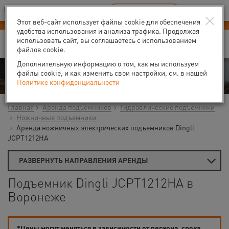
Ваш город:
Воронеж
RU
EN
×
В Вашем регионе нет наших офисов
ВЫБРАТЬ БЛИЖАЙШИЙ
Этот веб-сайт использует файлы cookie для обеспечения
удобства использования и анализа трафика. Продолжая
использовать сайт, вы соглашаетесь с использованием
файлов cookie.
Дополнительную информацию о том, как мы используем
Аренда
файлы cookie, и как изменить свои настройки, см. в нашей
Политике конфиденциальности
Главная
Аренда подъемников
Гидравлические подъемники
Ножничные подъемники
Аренда ножничных электрических подъемников Dingli
JCPT1212HA
РАЗВЕРНУТЬ НАПРАВЛЕНИЯ АРЕНДЫ
Подъемник Dingli JCPT1212HA в
Воронеже
*Цены могут меняться в зависимости от региона, срока