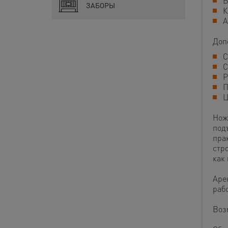
Б
ЗАБОРЫ
К
А
Доп
С
С
Р
П
Ц
Нож
под
пра
стр
как 
Аре
раб
Воз