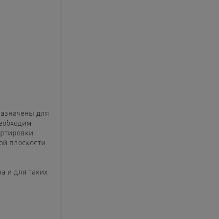
азначены для
еобходим
ортировки
ой плоскости
а и для таких