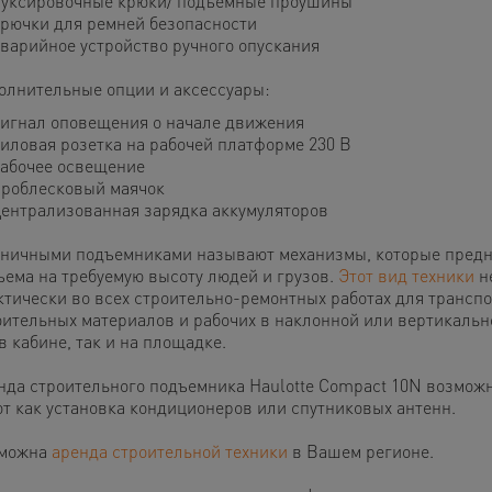
уксировочные крюки/ подъемные проушины
рючки для ремней безопасности
варийное устройство ручного опускания
олнительные опции и аксессуары:
игнал оповещения о начале движения
иловая розетка на рабочей платформе 230 В
абочее освещение
роблесковый маячок
ентрализованная зарядка аккумуляторов
ничными подъемниками называют механизмы, которые предн
ъема на требуемую высоту людей и грузов.
Этот вид техники
н
ктически во всех строительно-ремонтных работах для трансп
оительных материалов и рабочих в наклонной или вертикальн
в кабине, так и на площадке.
нда строительного подъемника Haulotte Compact 10N возможн
от как установка кондиционеров или спутниковых антенн.
можна
аренда строительной техники
в Вашем регионе.