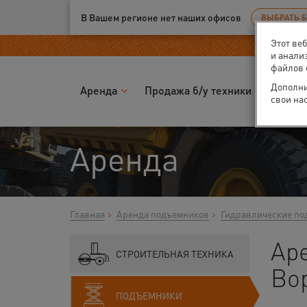
Ваш город:
Воронеж
В Вашем регионе нет наших офисов
ВЫБРАТЬ 
Этот ве
и анали
файлов 
Дополни
Аренда
Продажа б/у техники
Запчас
свои на
Аренда
Главная
Аренда подъемников
Гидравлические по
Ар
СТРОИТЕЛЬНАЯ ТЕХНИКА
Во
ПОДЪЕМНИКИ