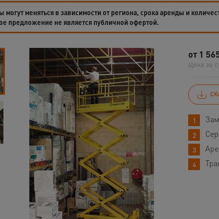
 могут меняться в зависимости от региона, срока аренды и количес
ое предложение не является публичной офертой.
от
1 56
Цена за с
СК
Зам
Сер
Аре
Тра