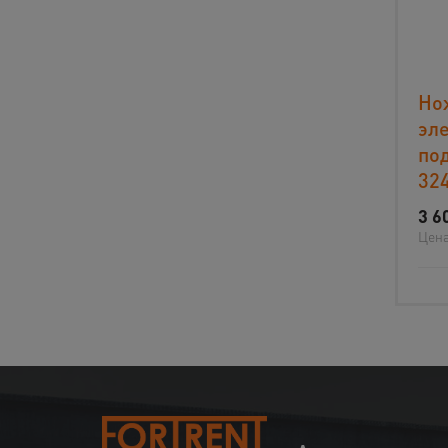
Но
эл
по
32
3 6
Цена