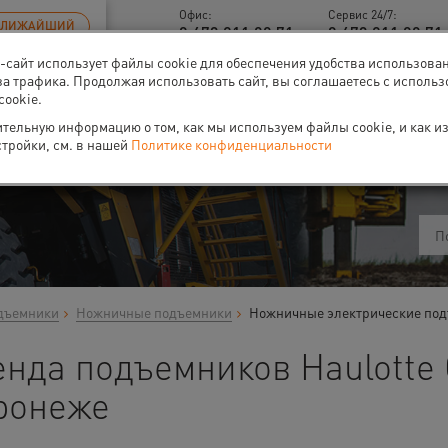
Офис:
Сервис 24/7:
БЛИЖАЙШИЙ
8 473 211 00 71
8 473 211 00 71 
б-сайт использует файлы cookie для обеспечения удобства использова
за трафика. Продолжая использовать сайт, вы соглашаетесь с исполь
cookie.
тельную информацию о том, как мы используем файлы cookie, и как и
ти
О нас
Событи
стройки, см. в нашей
Политике конфиденциальности
дъемники
Ножничные подъемники
Ножничные электрические под
енда подъемников Haulotte
ронеже