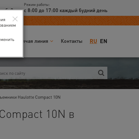
Режим работы:
доб. 2
с 8:00 до 17:00 каждый будний день
×
ния
зованием
зменить
RU
EN
я
Горячая линия
Контакты
ъемники Haulotte Compact 10N
 Compact 10N в