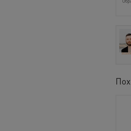
Обр
Пох