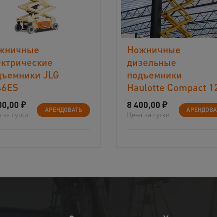
жничные
Ножничные
ектрические
дизельные
дъемники JLG
подъемники
46ES
Haulotte Compact 1
00,00
₽
8 400,00
₽
АРЕНДОВАТЬ
АРЕНДОВА
 за сутки
Цена за сутки