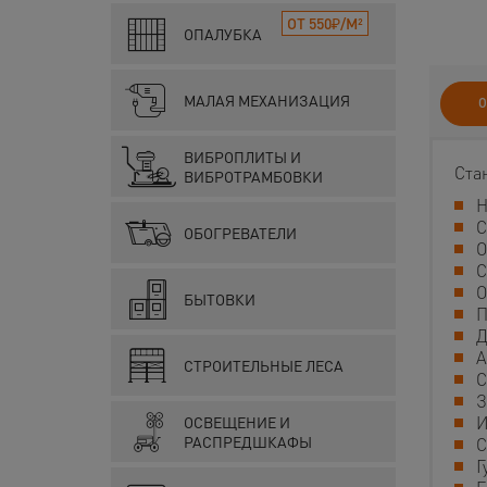
ОТ 550₽/М²
ОПАЛУБКА
МАЛАЯ МЕХАНИЗАЦИЯ
О
ВИБРОПЛИТЫ И
Ста
ВИБРОТРАМБОВКИ
Н
С
ОБОГРЕВАТЕЛИ
О
С
О
БЫТОВКИ
П
Д
А
СТРОИТЕЛЬНЫЕ ЛЕСА
С
З
И
ОСВЕЩЕНИЕ И
РАСПРЕДШКАФЫ
С
Г