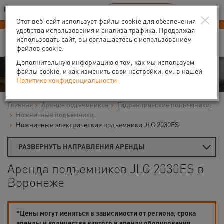
Ваш город:
Воронеж
RU
EN
×
В Вашем регионе нет наших офисов
ВЫБРАТЬ БЛИЖАЙШИЙ
Этот веб-сайт использует файлы cookie для обеспечения
удобства использования и анализа трафика. Продолжая
использовать сайт, вы соглашаетесь с использованием
файлов cookie.
Дополнительную информацию о том, как мы используем
Аренда
файлы cookie, и как изменить свои настройки, см. в нашей
Политике конфиденциальности
Главная
Аренда подъемников
Гидравлические подъемники
Ножничные подъемники
Ножничные электрические подъемники JLG 2030ES
РАЗВЕРНУТЬ НАПРАВЛЕНИЯ АРЕНДЫ
Аренда подъемников JLG 2030ES в
Воронеже
*Цены могут меняться в зависимости от региона, срока
аренды и количества взятого в аренду оборудования.