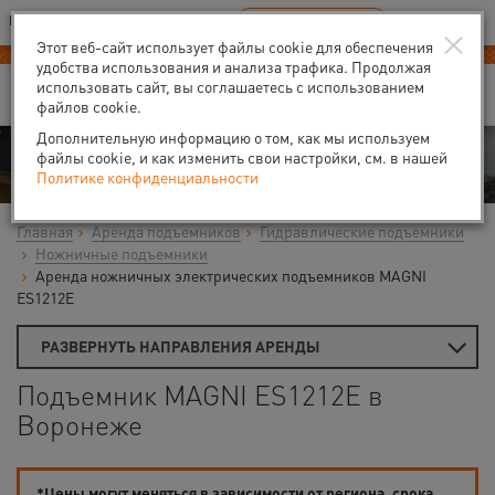
Ваш город:
Воронеж
RU
EN
×
В Вашем регионе нет наших офисов
ВЫБРАТЬ БЛИЖАЙШИЙ
Этот веб-сайт использует файлы cookie для обеспечения
удобства использования и анализа трафика. Продолжая
использовать сайт, вы соглашаетесь с использованием
файлов cookie.
Дополнительную информацию о том, как мы используем
Аренда
файлы cookie, и как изменить свои настройки, см. в нашей
Политике конфиденциальности
Главная
Аренда подъемников
Гидравлические подъемники
Ножничные подъемники
Аренда ножничных электрических подъемников MAGNI
ES1212E
РАЗВЕРНУТЬ НАПРАВЛЕНИЯ АРЕНДЫ
Подъемник MAGNI ES1212E в
Воронеже
*Цены могут меняться в зависимости от региона, срока