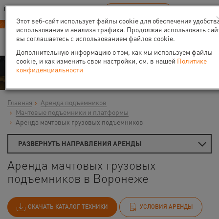
Ваш город:
Воронеж
RU
EN
В Вашем регионе нет наших офисов
ВЫБРАТЬ БЛИЖАЙШИЙ
Этот веб-сайт использует файлы cookie для обеспечения удобств
использования и анализа трафика. Продолжая использовать сай
вы соглашаетесь с использованием файлов cookie.
Дополнительную информацию о том, как мы используем файлы
cookie, и как изменить свои настройки, см. в нашей
Политике
Аренда
конфиденциальности
Главная
Аренда подъемников
Мачтовые подъемники и платформы
Аренда мачтовых грузовых подъемников
РАЗВЕРНУТЬ НАПРАВЛЕНИЯ АРЕНДЫ
Аренда мачтовых грузовых
подъемников в Воронеже
СКАЧАТЬ КАТАЛОГ ТЕХНИКИ
УСЛОВИЯ АРЕНДЫ