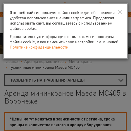
Ваш город:
Воронеж
RU
EN
×
В Вашем регионе нет наших офисов
ВЫБРАТЬ БЛИЖАЙШИЙ
Этот веб-сайт использует файлы cookie для обеспечения
удобства использования и анализа трафика. Продолжая
использовать сайт, вы соглашаетесь с использованием
файлов cookie.
Дополнительную информацию о том, как мы используем
Аренда
файлы cookie, и как изменить свои настройки, см. в нашей
Политике конфиденциальности
Главная
Аренда подъемников
Мини-краны
Гусеничные мини краны Maeda MC405
РАЗВЕРНУТЬ НАПРАВЛЕНИЯ АРЕНДЫ
Аренда мини-кранов Maeda MC405 в
Воронеже
*Цены могут меняться в зависимости от региона, срока
аренды и количества взятого в аренду оборудования.