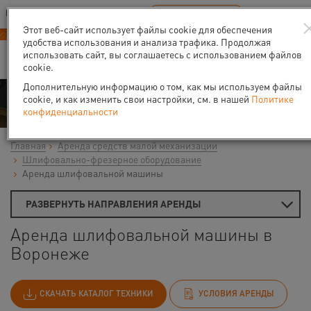
Ваш город:
Воронеж
RU
EN
В Вашем регионе нет наших офисов
ВЫБРАТЬ БЛИЖАЙШИЙ
Этот веб-сайт использует файлы cookie для обеспечения
удобства использования и анализа трафика. Продолжая
использовать сайт, вы соглашаетесь с использованием файлов
cookie.
Дополнительную информацию о том, как мы используем файлы
Аренда
cookie, и как изменить свои настройки, см. в нашей
Политике
конфиденциальности
Главная
Аренда средств малой механизации
Шлифовально-фрезерное оборудование
Аренда шлифовальной машины
РАЗВЕРНУТЬ НАПРАВЛЕНИЯ АРЕНДЫ
Аренда шлифовальной машины в
Воронеже
СКАЧАТЬ КАТАЛОГ ТЕХНИКИ
УСЛОВИЯ АРЕНДЫ