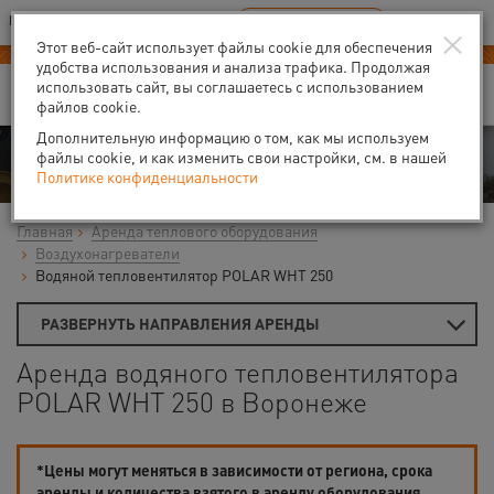
Ваш город:
Воронеж
RU
EN
×
В Вашем регионе нет наших офисов
ВЫБРАТЬ БЛИЖАЙШИЙ
Этот веб-сайт использует файлы cookie для обеспечения
удобства использования и анализа трафика. Продолжая
использовать сайт, вы соглашаетесь с использованием
файлов cookie.
Дополнительную информацию о том, как мы используем
Аренда
файлы cookie, и как изменить свои настройки, см. в нашей
Политике конфиденциальности
Главная
Аренда теплового оборудования
Воздухонагреватели
Водяной тепловентилятор POLAR WHT 250
РАЗВЕРНУТЬ НАПРАВЛЕНИЯ АРЕНДЫ
Аренда водяного тепловентилятора
POLAR WHT 250 в Воронеже
*Цены могут меняться в зависимости от региона, срока
аренды и количества взятого в аренду оборудования.