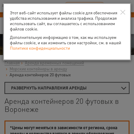
Ваш город:
Воронеж
RU
EN
×
В Вашем регионе нет наших офисов
ВЫБРАТЬ БЛИЖАЙШИЙ
Этот веб-сайт использует файлы cookie для обеспечения
удобства использования и анализа трафика. Продолжая
использовать сайт, вы соглашаетесь с использованием
файлов cookie.
Дополнительную информацию о том, как мы используем
Аренда
файлы cookie, и как изменить свои настройки, см. в нашей
Политике конфиденциальности
Главная
Аренда временных помещений
Морские контейнеры в аренду
Аренда контейнеров 20 футовых
РАЗВЕРНУТЬ НАПРАВЛЕНИЯ АРЕНДЫ
Аренда контейнеров 20 футовых в
Воронеже
*Цены могут меняться в зависимости от региона, срока
аренды и количества взятого в аренду оборудования.