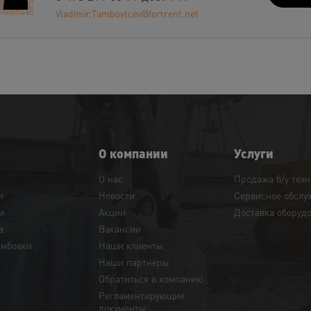
Vladimir.Tambovtcev@fortrent.net
О компании
Услуги
О нас
Продажа б/у тех
и
Новости
Сервисное обслу
и
Акции
Доставка оборуд
а
Вакансии
амбовки
Наши клиенты
Наши партнёры
Обратиться в компанию
Регламентирующие
документы