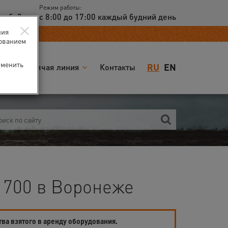
Режим работы:
доб. 2
с 8:00 до 17:00 каждый будний день
×
ния
зованием
зменить
RU
EN
я
Горячая линия
Контакты
 700 в Воронеже
тва взятого в аренду оборудования.