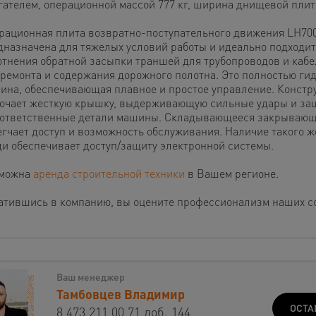
гателем, операционной массой 777 кг, ширина днищевой плит
рационная плита возвратно-поступательного движения LH70
дназначена для тяжелых условий работы и идеально подходит
отнения обратной засыпки траншей для трубопроводов и кабел
 ремонта и содержания дорожного полотна. Это полностью ги
ина, обеспечивающая плавное и простое управление. Констр
ючает жесткую крышку, выдерживающую сильные удары и 
 ответственные детали машины. Складывающееся закрывающ
егчает доступ и возможность обслуживания. Наличие такого ж
ди обеспечивает доступ/защиту электронной системы.
можна
аренда строительной техники
в Вашем регионе.
атившись в компанию, вы оцените профессионализм наших с
Ваш менеджер
Тамбовцев Владимир
ОСТА
8 473 211 00 71 доб. 144