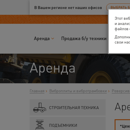
Ваш город:
Воронеж
В Вашем регионе нет наших офисов
ВЫБРАТЬ 
Этот ве
и анали
файлов 
Дополни
Аренда
Продажа б/у техники
Запчас
свои на
Аренда
Главная
Виброплиты и вибротрамбовки
Реверсив
Ар
СТРОИТЕЛЬНАЯ ТЕХНИКА
ПОДЪЕМНИКИ
*Цены