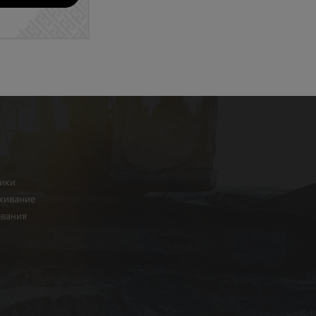
ники
живание
ования