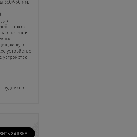
ы 660/960 мм.
0
 для
ей, а также
дравлическая
укция
защищающую
ее устройство
е устройства
отрудников.
ВИТЬ ЗАЯВКУ