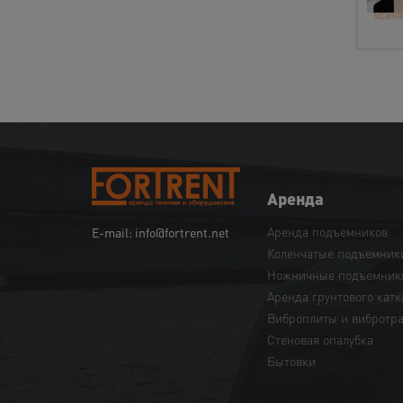
Аренда
Аренда подъемников
E-mail: info@fortrent.net
Коленчатые подъемник
Ножничные подъемник
Аренда грунтового катк
Виброплиты и вибротр
Cтеновая опалубка
Бытовки