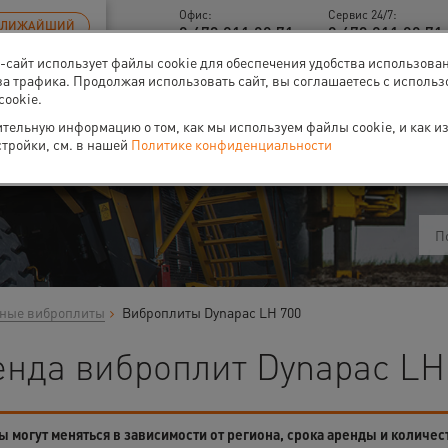
Офис:
Сервис 24/7:
БЛИЖАЙШИЙ
8 473 211 00 71
8 473 211 00 71 
б-сайт использует файлы cookie для обеспечения удобства использова
за трафика. Продолжая использовать сайт, вы соглашаетесь с исполь
cookie.
тельную информацию о том, как мы используем файлы cookie, и как и
ти
О нас
Событи
стройки, см. в нашей
Политике конфиденциальности
ные виброплиты
Виброплиты Dynapac LH 700
енда виброплит Dynapac LH
 могут меняться в зависимости от региона, срока аренды и количес