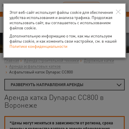
Ваш город:
Воронеж
RU
EN
×
В Вашем регионе нет наших офисов
ВЫБРАТЬ БЛИЖАЙШИЙ
Этот веб-сайт использует файлы cookie для обеспечения
удобства использования и анализа трафика. Продолжая
использовать сайт, вы соглашаетесь с использованием
файлов cookie.
Дополнительную информацию о том, как мы используем
Аренда
файлы cookie, и как изменить свои настройки, см. в нашей
Политике конфиденциальности
Главная
Аренда строительной техники
Дорожные катки
Аренда асфальтовых катков
Асфальтовый каток Dynapac CС800
РАЗВЕРНУТЬ НАПРАВЛЕНИЯ АРЕНДЫ
Аренда катка Dynapac CС800 в
Воронеже
*Цены могут меняться в зависимости от региона, срока
аренды и количества взятого в аренду оборудования.