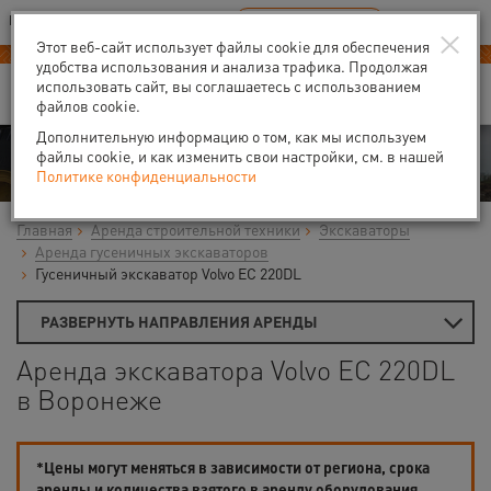
Ваш город:
Воронеж
RU
EN
×
В Вашем регионе нет наших офисов
ВЫБРАТЬ БЛИЖАЙШИЙ
Этот веб-сайт использует файлы cookie для обеспечения
удобства использования и анализа трафика. Продолжая
использовать сайт, вы соглашаетесь с использованием
файлов cookie.
Дополнительную информацию о том, как мы используем
Аренда
файлы cookie, и как изменить свои настройки, см. в нашей
Политике конфиденциальности
Главная
Аренда строительной техники
Экскаваторы
Аренда гусеничных экскаваторов
Гусеничный экскаватор Volvo EC 220DL
РАЗВЕРНУТЬ НАПРАВЛЕНИЯ АРЕНДЫ
Аренда экскаватора Volvo EC 220DL
в Воронеже
*Цены могут меняться в зависимости от региона, срока
аренды и количества взятого в аренду оборудования.