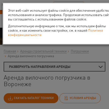
Ваш город:
Воронеж
RU
EN
В Вашем регионе нет наших офисов
ВЫБРАТЬ БЛИЖАЙШИЙ
Этот веб-сайт использует файлы cookie для обеспечения удобств
использования и анализа трафика. Продолжая использовать сай
вы соглашаетесь с использованием файлов cookie.
Дополнительную информацию о том, как мы используем файлы
cookie, и как изменить свои настройки, см. в нашей
Политике
Аренда
конфиденциальности
Главная
Аренда строительной техники
Погрузчики
Аренда вилочного погрузчика
РАЗВЕРНУТЬ НАПРАВЛЕНИЯ АРЕНДЫ
Аренда вилочного погрузчика в
Воронеже
СКАЧАТЬ КАТАЛОГ ТЕХНИКИ
УСЛОВИЯ АРЕНДЫ